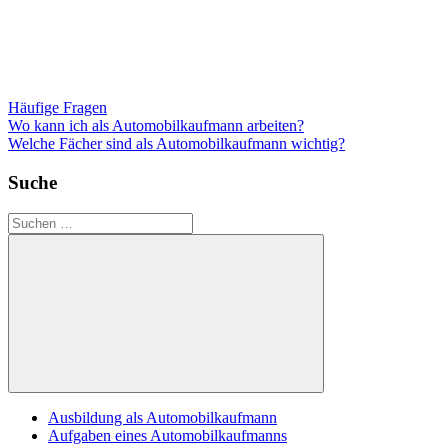
Häufige Fragen
Beitragsnavigation
Vorheriger
Wo kann ich als Automobilkaufmann arbeiten?
Beitrag:
Nächster
Welche Fächer sind als Automobilkaufmann wichtig?
Beitrag:
Suche
Suchen
nach:
Suchen
Ausbildung als Automobilkaufmann
Aufgaben eines Automobilkaufmanns