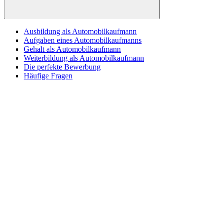
Suchen
Ausbildung als Automobilkaufmann
Aufgaben eines Automobilkaufmanns
Gehalt als Automobilkaufmann
Weiterbildung als Automobilkaufmann
Die perfekte Bewerbung
Häufige Fragen